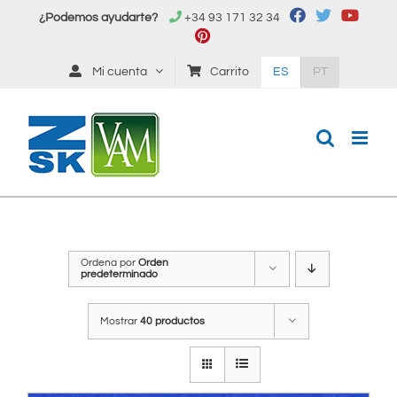
Saltar
¿Podemos ayudarte?
+34 93 171 32 34
al
contenido
Mi cuenta
Carrito
ES
PT
Ordena por
Orden
predeterminado
Mostrar
40 productos