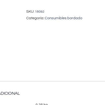
x
K5
SKU:
18092
(60/8)
Categoría:
Consumibles bordado
SES
cantidad
ADICIONAL
0,25 kg