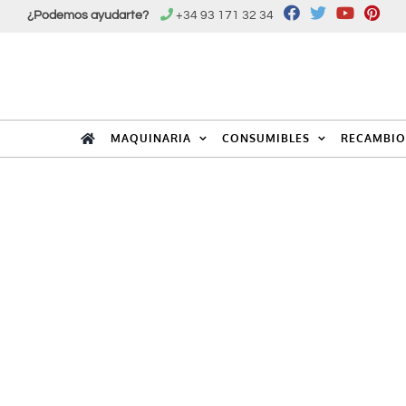
Saltar
¿Podemos ayudarte?
+34 93 171 32 34
al
contenido
MAQUINARIA
CONSUMIBLES
RECAMBIO