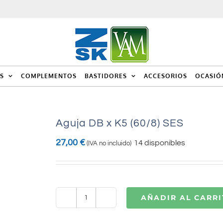
S
COMPLEMENTOS
BASTIDORES
ACCESORIOS
OCASIÓ
Aguja DB x K5 (60/8) SES
27,00
€
14 disponibles
(IVA no incluido)
AÑADIR AL CARR
Aguja
DB