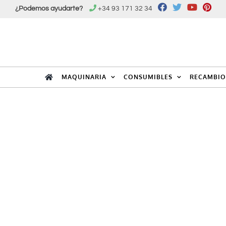
Saltar
¿Podemos ayudarte?
+34 93 171 32 34
al
contenido
MAQUINARIA
CONSUMIBLES
RECAMBIO