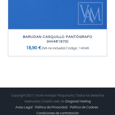
BARUDAN CASQUILLO PANTÓGRAFO
(HH481970)
18,90
€
(IVA no incluido)
Código: 14046
Copyright 2021 | Victor Andujar Maquinaria | Todos los derechos
reservados | Diseño web de
Diagonal Hosting
Aviso Legal
·
Política de Privacidad
·
Política de Cookies
·
Condiciones de contratación