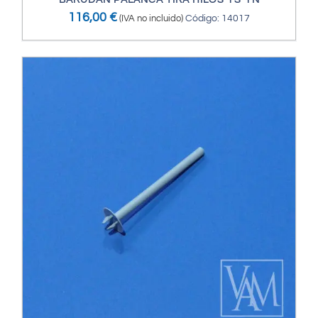
BARUDAN PALANCA TIRA HILOS YS-YN
116,00
€
(IVA no incluido)
Código: 14017