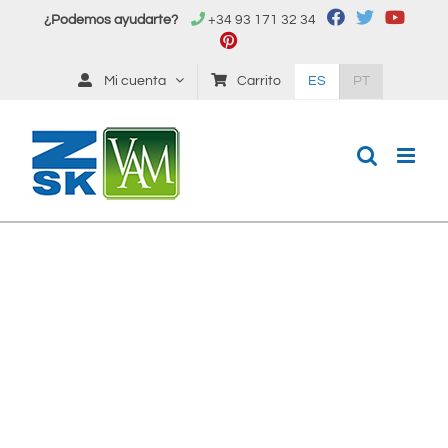
Saltar
¿Podemos ayudarte?
+34 93 171 32 34
al
contenido
Mi cuenta
Carrito
ES
PT