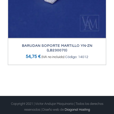
BARUDAN SOPORTE MARTILLO YN-ZN
(LB230070)
54,75
€
(IVA no incluido)
Código: 14012
Copyright 2021 | Victor Andujar Maquinaria | Todos los derechos
reservados | Diseño web de
Diagonal Hosting