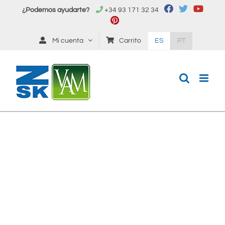
Saltar
¿Podemos ayudarte?
+34 93 171 32 34
al
contenido
Mi cuenta
Carrito
ES
PT