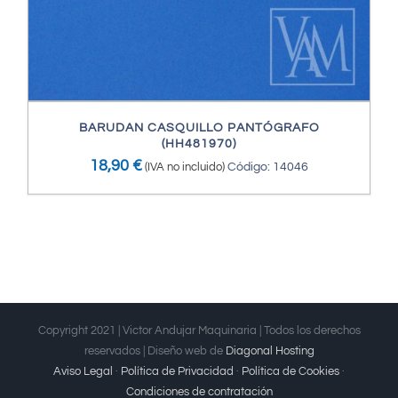
BARUDAN CASQUILLO PANTÓGRAFO
(HH481970)
18,90
€
(IVA no incluido)
Código: 14046
Copyright 2021 | Victor Andujar Maquinaria | Todos los derechos
reservados | Diseño web de
Diagonal Hosting
Aviso Legal
·
Política de Privacidad
·
Política de Cookies
·
Condiciones de contratación