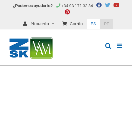
Saltar
¿Podemos ayudarte?
+34 93 171 32 34
al
contenido
Mi cuenta
Carrito
ES
PT