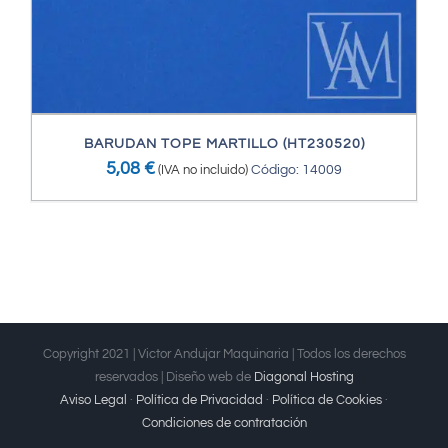
BARUDAN TOPE MARTILLO (HT230520)
5,08
€
(IVA no incluido)
Código: 14009
Copyright 2021 | Victor Andujar Maquinaria | Todos los derechos
reservados | Diseño web de
Diagonal Hosting
Aviso Legal
·
Política de Privacidad
·
Política de Cookies
·
Condiciones de contratación