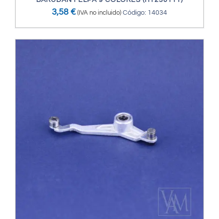
BARUDAN FELPA 9 COLORES (HT230111)
3,58
€
(IVA no incluido)
Código: 14034