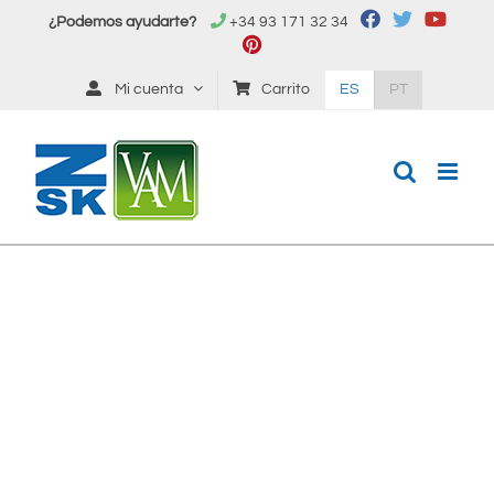
Saltar
¿Podemos ayudarte?
+34 93 171 32 34
al
contenido
Mi cuenta
Carrito
ES
PT