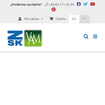
Saltar
¿Podemos ayudarte?
+34 93 171 32 34
al
contenido
Mi cuenta
Carrito
ES
PT