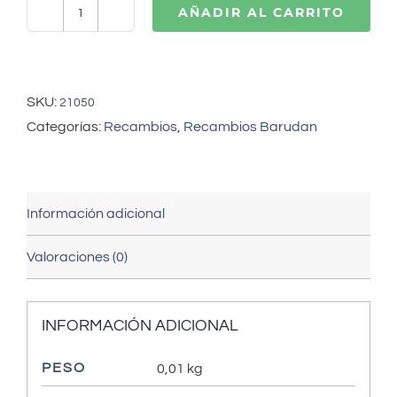
AÑADIR AL CARRITO
BARUDAN
palanca
electroiman
ZQ
SKU:
21050
(KC270171)
Categorías:
Recambios
,
Recambios Barudan
cantidad
Información adicional
Valoraciones (0)
INFORMACIÓN ADICIONAL
PESO
0,01 kg