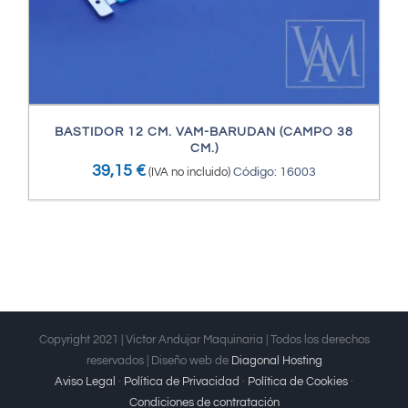
BASTIDOR 12 CM. VAM-BARUDAN (CAMPO 38
CM.)
39,15
€
(IVA no incluido)
Código: 16003
Copyright 2021 | Victor Andujar Maquinaria | Todos los derechos
reservados | Diseño web de
Diagonal Hosting
Aviso Legal
·
Política de Privacidad
·
Política de Cookies
·
Condiciones de contratación