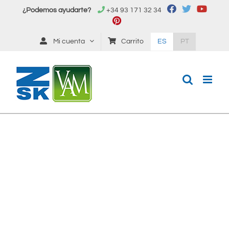
Saltar
¿Podemos ayudarte?
+34 93 171 32 34
al
contenido
Mi cuenta
Carrito
ES
PT