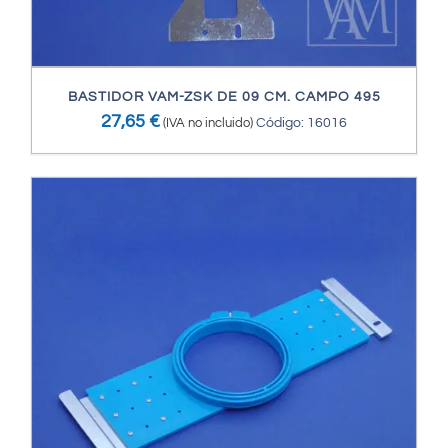
BASTIDOR VAM-ZSK DE 09 CM. CAMPO 495
27,65
€
(IVA no incluido)
Código: 16016