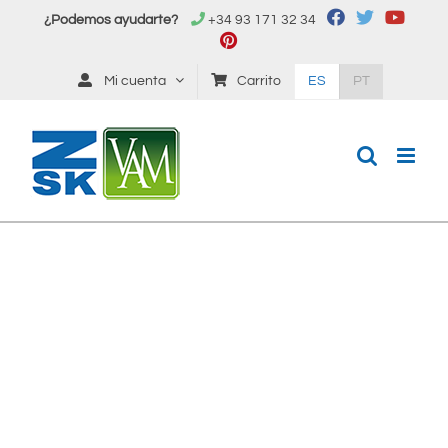
Saltar
¿Podemos ayudarte?
+34 93 171 32 34
al
contenido
Mi cuenta
Carrito
ES
PT