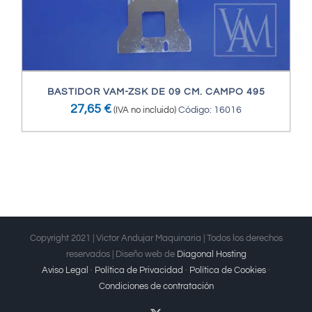
BASTIDOR VAM-ZSK DE 09 CM. CAMPO 495
27,65
€
(IVA no incluido)
Código: 16016
Copyright 2021 | Victor Andujar Maquinaria | Todos los derechos
reservados | Diseño web de
Diagonal Hosting
Aviso Legal
·
Política de Privacidad
·
Política de Cookies
·
Condiciones de contratación