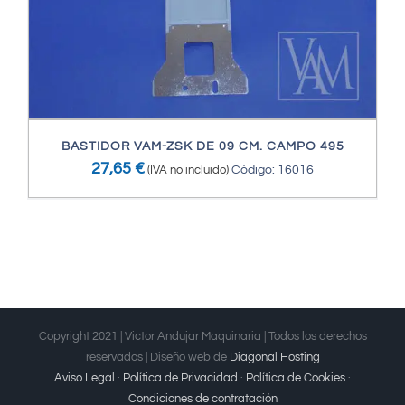
BASTIDOR VAM-ZSK DE 09 CM. CAMPO 495
27,65
€
(IVA no incluido)
Código: 16016
Copyright 2021 | Victor Andujar Maquinaria | Todos los derechos
reservados | Diseño web de
Diagonal Hosting
Aviso Legal
·
Política de Privacidad
·
Política de Cookies
·
Condiciones de contratación