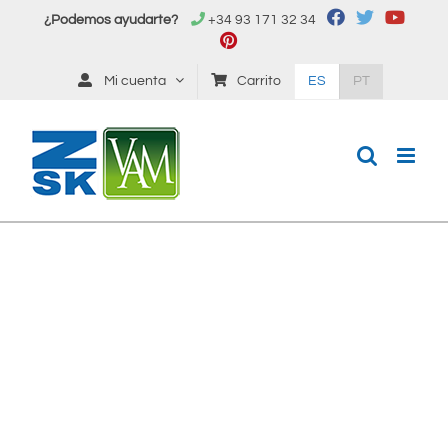
Saltar
¿Podemos ayudarte?
+34 93 171 32 34
al
contenido
Mi cuenta
Carrito
ES
PT