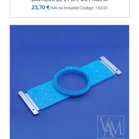
BASTIDOR DE 21 CM. VAM-TAJIMA
23,70
€
(IVA no incluido)
Código: 15035