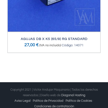
AGUJAS DB X K5 (65/9) RG STANDARD
27,00
€
(IVA no incluido)
Código: 14071
Copyright 2021 | Victor Andujar Maquinaria | Todos los derechos
reservados | Diseño web de
Diagonal Hosting
Aviso Legal
·
Política de Privacidad
·
Política de Cookies
·
Condiciones de contratación