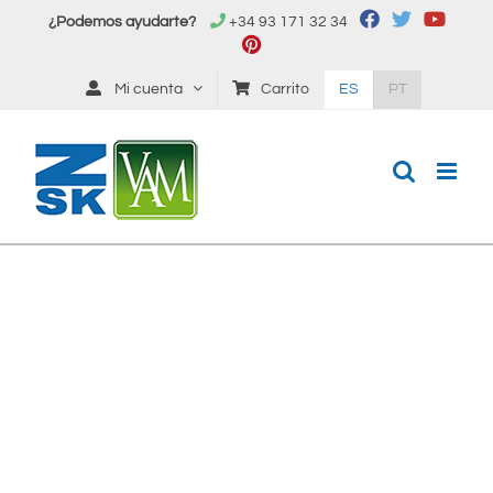
Saltar
¿Podemos ayudarte?
+34 93 171 32 34
al
contenido
Mi cuenta
Carrito
ES
PT