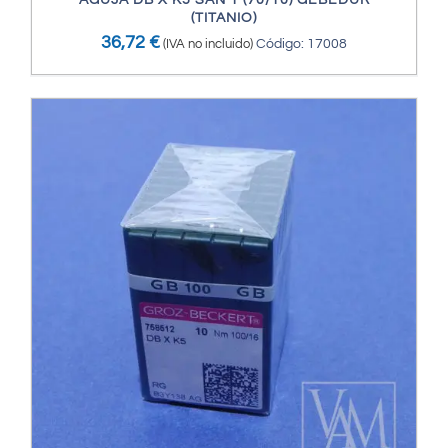
AGUJA DB X K5 SAN 1 (70/10) GEBEDUR
(TITANIO)
36,72
€
(IVA no incluido)
Código: 17008