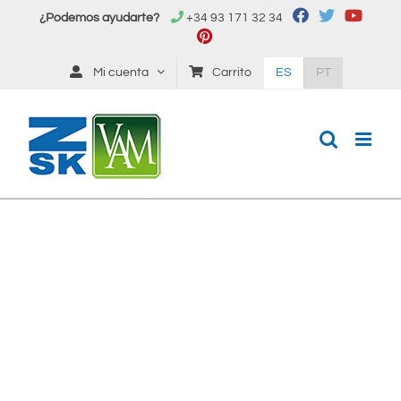
Saltar
¿Podemos ayudarte?
+34 93 171 32 34
al
contenido
Mi cuenta
Carrito
ES
PT