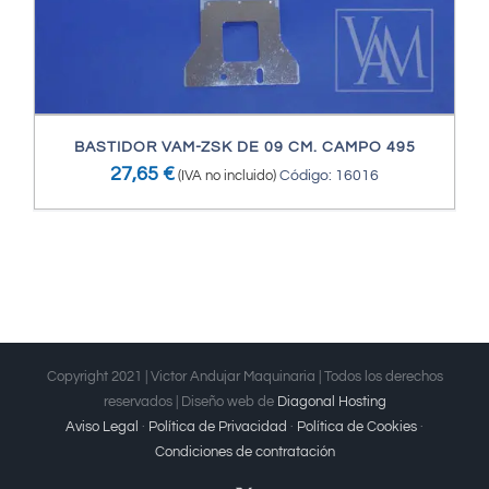
BASTIDOR VAM-ZSK DE 09 CM. CAMPO 495
27,65
€
(IVA no incluido)
Código: 16016
Copyright 2021 | Victor Andujar Maquinaria | Todos los derechos
reservados | Diseño web de
Diagonal Hosting
Aviso Legal
·
Política de Privacidad
·
Política de Cookies
·
Condiciones de contratación