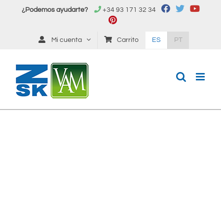
Saltar
¿Podemos ayudarte?
+34 93 171 32 34
al
contenido
Mi cuenta
Carrito
ES
PT