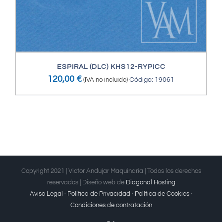
ESPIRAL (DLC) KHS12-RYPICC
120,00
€
(IVA no incluido)
Código: 19061
Copyright 2021 | Victor Andujar Maquinaria | Todos los derechos
reservados | Diseño web de
Diagonal Hosting
Aviso Legal
·
Política de Privacidad
·
Política de Cookies
·
Condiciones de contratación