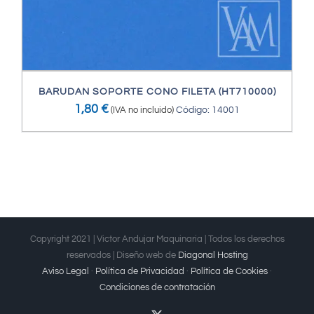
BARUDAN SOPORTE CONO FILETA (HT710000)
1,80
€
(IVA no incluido)
Código: 14001
Copyright 2021 | Victor Andujar Maquinaria | Todos los derechos
reservados | Diseño web de
Diagonal Hosting
Aviso Legal
·
Política de Privacidad
·
Política de Cookies
·
Condiciones de contratación