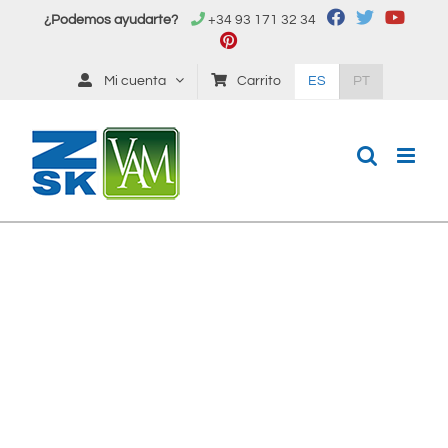
Saltar
¿Podemos ayudarte?
+34 93 171 32 34
al
contenido
Mi cuenta
Carrito
ES
PT