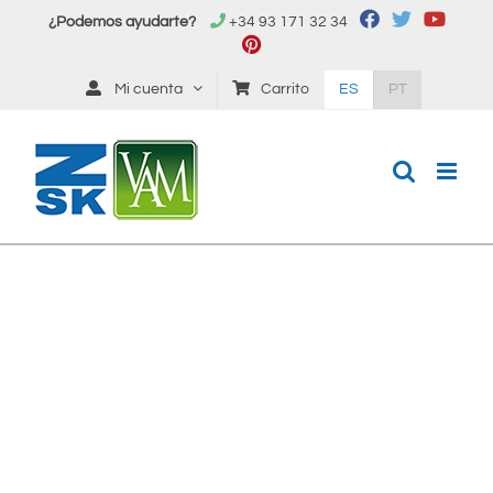
Saltar
¿Podemos ayudarte?
+34 93 171 32 34
al
contenido
Mi cuenta
Carrito
ES
PT