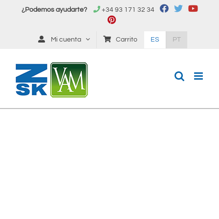
Saltar
¿Podemos ayudarte?
+34 93 171 32 34
al
contenido
Mi cuenta
Carrito
ES
PT