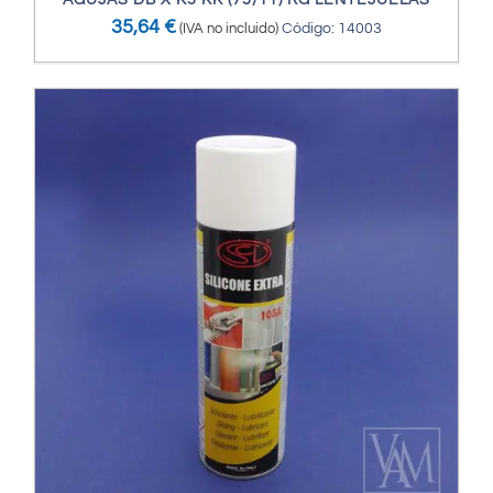
AGUJAS DB X K5 KK (75/11) RG LENTEJUELAS
35,64
€
(IVA no incluido)
Código: 14003