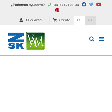
Saltar
¿Podemos ayudarte?
+34 93 171 32 34
al
contenido
Mi cuenta
Carrito
ES
PT