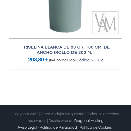
FRISELINA BLANCA DE 80 GR. 100 CM. DE
ANCHO (ROLLO DE 200 M. )
203,30
€
(IVA no incluido)
Código: 21162
Copyright 2021 | Victor Andujar Maquinaria | Todos los derechos
reservados | Diseño web de
Diagonal Hosting
Aviso Legal
·
Política de Privacidad
·
Política de Cookies
·