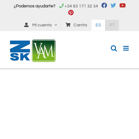
Saltar
¿Podemos ayudarte?
+34 93 171 32 34
al
contenido
Mi cuenta
Carrito
ES
PT