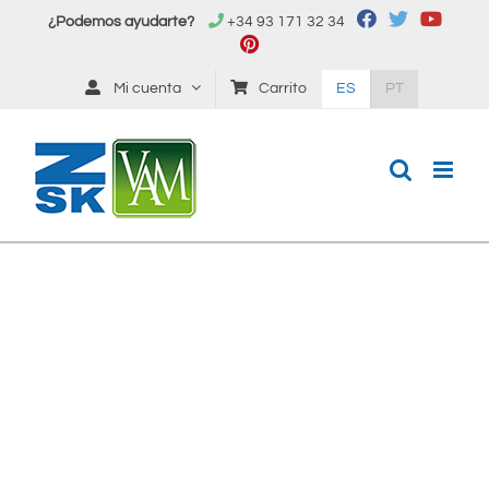
Saltar
¿Podemos ayudarte?
+34 93 171 32 34
al
contenido
Mi cuenta
Carrito
ES
PT