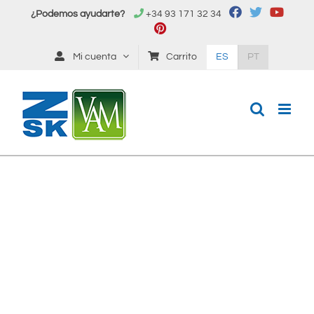
Saltar
¿Podemos ayudarte?
+34 93 171 32 34
al
contenido
Mi cuenta
Carrito
ES
PT