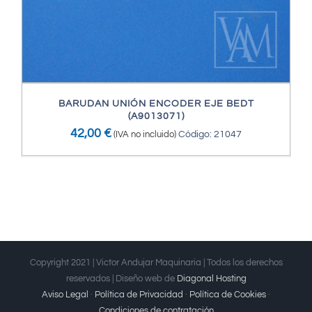
BARUDAN UNIÓN ENCODER EJE BEDT
(A9013071)
42,00
€
(IVA no incluido)
Código: 21047
Copyright 2021 | Victor Andujar Maquinaria | Todos los derechos
reservados | Diseño web de
Diagonal Hosting
Aviso Legal
·
Política de Privacidad
·
Política de Cookies
·
Condiciones de contratación