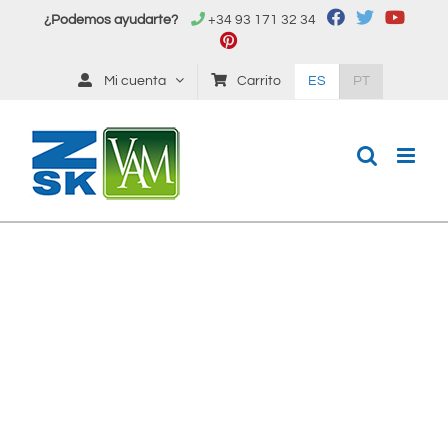
Saltar
¿Podemos ayudarte?
+34 93 171 32 34
al
contenido
Mi cuenta
Carrito
ES
PT