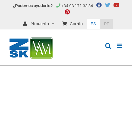
Saltar
¿Podemos ayudarte?
+34 93 171 32 34
al
contenido
Mi cuenta
Carrito
ES
PT