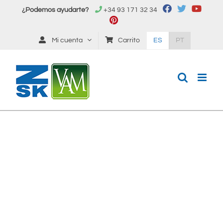
Saltar
¿Podemos ayudarte?
+34 93 171 32 34
al
contenido
Mi cuenta
Carrito
ES
PT