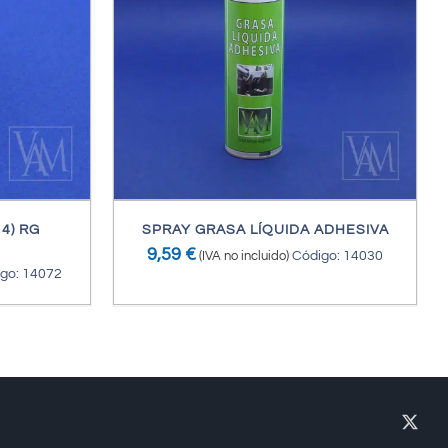
ES
4) RG
SPRAY GRASA LÍQUIDA ADHESIVA
9,59
€
(IVA no incluido)
Código: 14030
go: 14072
X