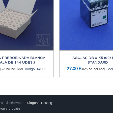
/
DETALLES
/
DETALL
A PREBOBINADA BLANCA
AGUJAS DB X K5 (90/1
CAJA DE 144 UDES.)
STANDARD
27,00
€
(IVA no incluido)
Código: 14006
(IVA no incluido)
Códi
dos | Diseño web de
Diagonal Hosting
 contratación