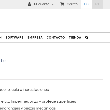
Mi cuenta
Carrito
ES
PT
N
SOFTWARE
EMPRESA
CONTACTO
TIENDA
nte
aceite, cola e incrustaciones
etc… Impermeabiliza y protege superficies
a engranajes y piezas mecánicas