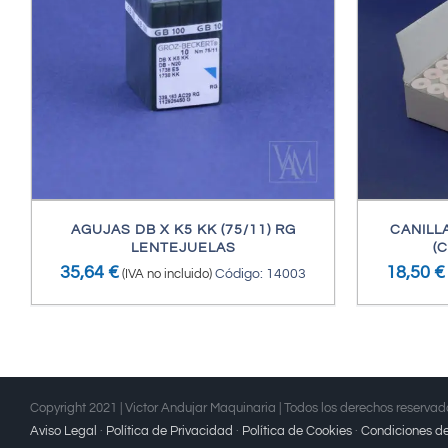
/
DETALLES
AGUJAS DB X K5 KK (75/11) RG
CANILL
LENTEJUELAS
(
35,64
€
18,50
€
(IVA no incluido)
Código: 14003
Copyright 2021 | Victor Andujar Maquinaria | Todos los derechos reserva
Aviso Legal
·
Política de Privacidad
·
Política de Cookies
·
Condiciones de