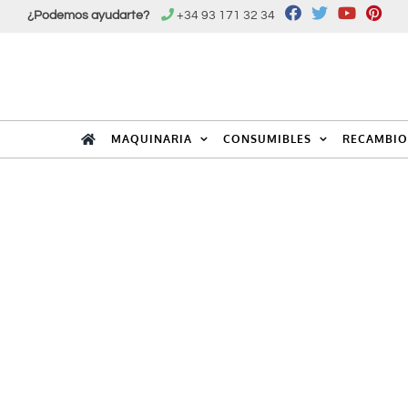
Saltar
¿Podemos ayudarte?
+34 93 171 32 34
al
contenido
MAQUINARIA
CONSUMIBLES
RECAMBIO