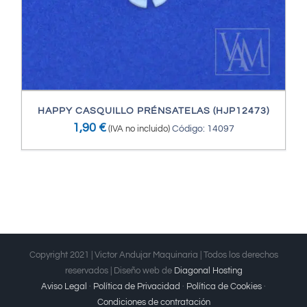
HAPPY CASQUILLO PRÉNSATELAS (HJP12473)
1,90
€
(IVA no incluido)
Código: 14097
Copyright 2021 | Victor Andujar Maquinaria | Todos los derechos
reservados | Diseño web de
Diagonal Hosting
Aviso Legal
·
Política de Privacidad
·
Política de Cookies
·
Condiciones de contratación