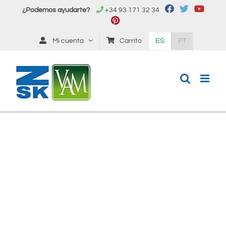
Saltar
¿Podemos ayudarte?
+34 93 171 32 34
al
contenido
Mi cuenta
Carrito
ES
PT