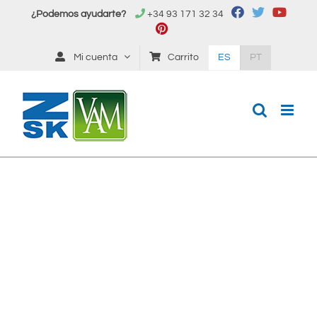
Saltar
¿Podemos ayudarte?
+34 93 171 32 34
al
contenido
Mi cuenta
Carrito
ES
PT