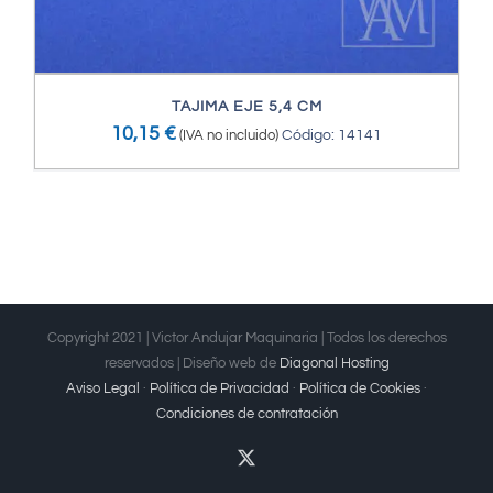
TAJIMA EJE 5,4 CM
10,15
€
(IVA no incluido)
Código: 14141
Copyright 2021 | Victor Andujar Maquinaria | Todos los derechos
reservados | Diseño web de
Diagonal Hosting
Aviso Legal
·
Política de Privacidad
·
Política de Cookies
·
Condiciones de contratación
X