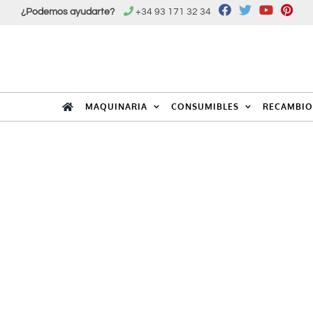
Saltar
¿Podemos ayudarte?
+34 93 171 32 34
al
contenido
MAQUINARIA
CONSUMIBLES
RECAMBIO