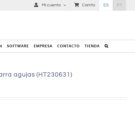
Mi cuenta
Carrito
ES
PT
N
SOFTWARE
EMPRESA
CONTACTO
TIENDA
rra agujas (HT230631)