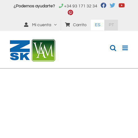
Saltar
¿Podemos ayudarte?
+34 93 171 32 34
al
contenido
Mi cuenta
Carrito
ES
PT