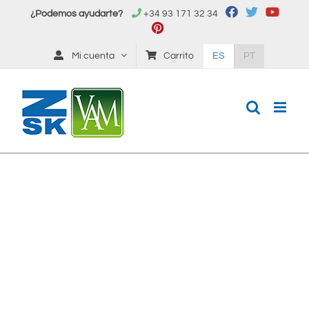
Saltar
¿Podemos ayudarte?
+34 93 171 32 34
al
contenido
Mi cuenta
Carrito
ES
PT