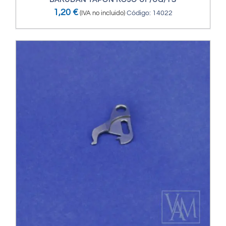
BARUDAN TAPÓN ROJO UF/UG/YS
1,20
€
(IVA no incluido)
Código: 14022