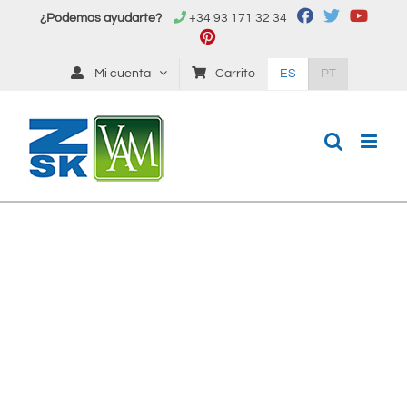
Saltar
¿Podemos ayudarte?
+34 93 171 32 34
al
contenido
Mi cuenta
Carrito
ES
PT