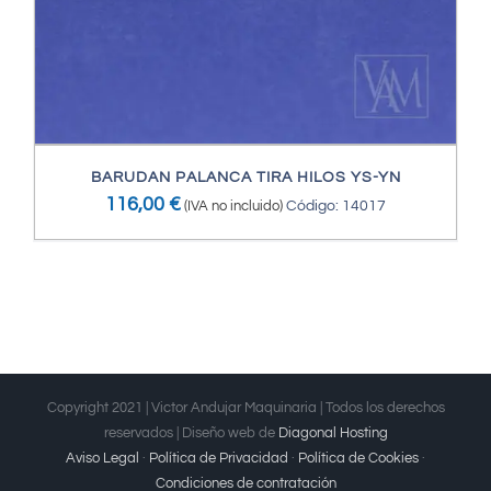
BARUDAN PALANCA TIRA HILOS YS-YN
116,00
€
(IVA no incluido)
Código: 14017
Copyright 2021 | Victor Andujar Maquinaria | Todos los derechos
reservados | Diseño web de
Diagonal Hosting
Aviso Legal
·
Política de Privacidad
·
Política de Cookies
·
Condiciones de contratación