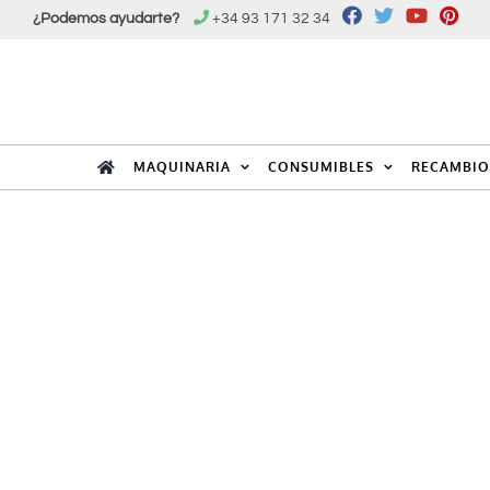
Saltar
¿Podemos ayudarte?
+34 93 171 32 34
al
contenido
MAQUINARIA
CONSUMIBLES
RECAMBIO