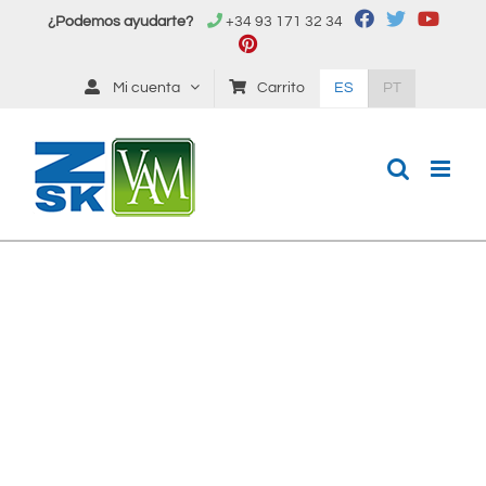
Saltar
¿Podemos ayudarte?
+34 93 171 32 34
al
contenido
Mi cuenta
Carrito
ES
PT