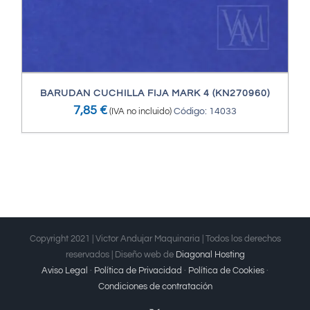
BARUDAN CUCHILLA FIJA MARK 4 (KN270960)
7,85
€
(IVA no incluido)
Código: 14033
Copyright 2021 | Victor Andujar Maquinaria | Todos los derechos
reservados | Diseño web de
Diagonal Hosting
Aviso Legal
·
Política de Privacidad
·
Política de Cookies
·
Condiciones de contratación