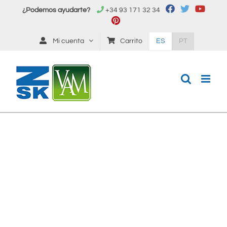
Saltar
¿Podemos ayudarte?
+34 93 171 32 34
al
contenido
Mi cuenta
Carrito
ES
PT