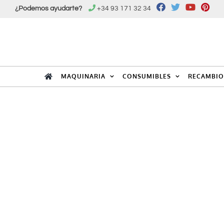
Saltar
¿Podemos ayudarte?
+34 93 171 32 34
al
contenido
MAQUINARIA
CONSUMIBLES
RECAMBIO