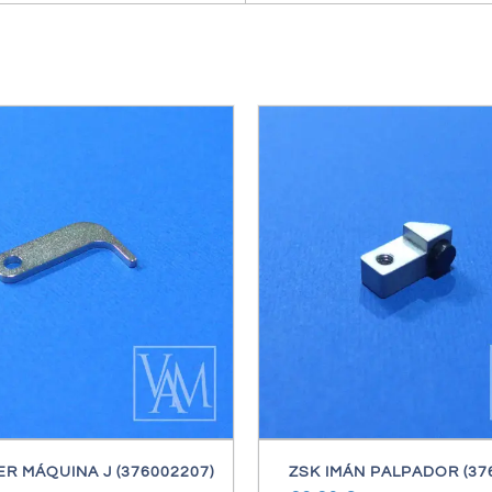
/
DETALLES
/
DETALL
ER MÁQUINA J (376002207)
ZSK IMÁN PALPADOR (37