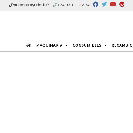
Saltar
¿Podemos ayudarte?
+34 93 171 32 34
al
contenido
MAQUINARIA
CONSUMIBLES
RECAMBIO