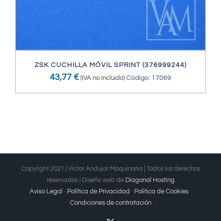
ZSK CUCHILLA MÓVIL SPRINT (376999244)
43,77
€
(IVA no incluido)
Código: 17069
Copyright 2021 | Victor Andujar Maquinaria | Todos los derechos
reservados | Diseño web de
Diagonal Hosting
Aviso Legal
·
Política de Privacidad
·
Política de Cookies
·
Condiciones de contratación