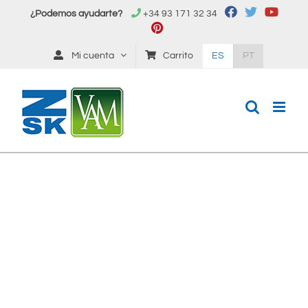
Saltar
¿Podemos ayudarte?
+34 93 171 32 34
al
contenido
Mi cuenta
Carrito
ES
PT