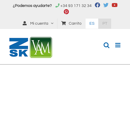
Saltar
¿Podemos ayudarte?
+34 93 171 32 34
al
contenido
Mi cuenta
Carrito
ES
PT