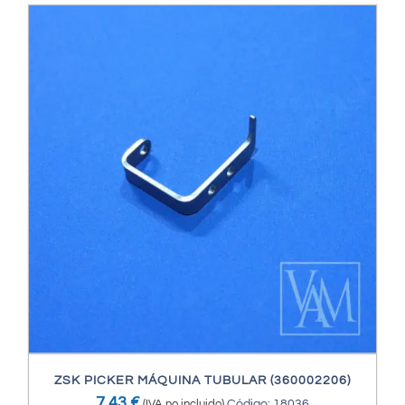
ZSK PICKER MÁQUINA TUBULAR (360002206)
7,43
€
(IVA no incluido)
Código: 18036