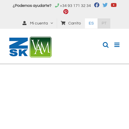
Saltar
¿Podemos ayudarte?
+34 93 171 32 34
al
contenido
Mi cuenta
Carrito
ES
PT