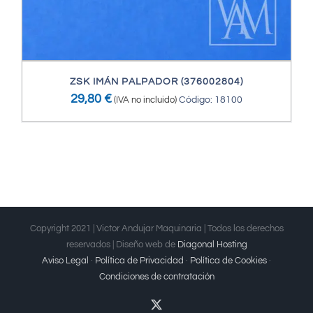
ZSK IMÁN PALPADOR (376002804)
29,80
€
(IVA no incluido)
Código: 18100
Copyright 2021 | Victor Andujar Maquinaria | Todos los derechos
reservados | Diseño web de
Diagonal Hosting
Aviso Legal
·
Política de Privacidad
·
Política de Cookies
·
Condiciones de contratación
X