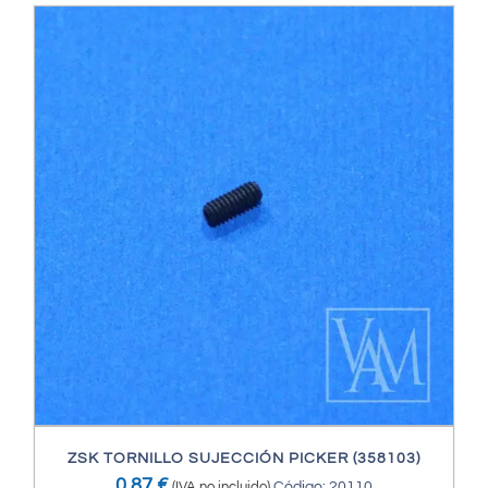
ZSK TORNILLO SUJECCIÓN PICKER (358103)
0,87
€
(IVA no incluido)
Código: 20110