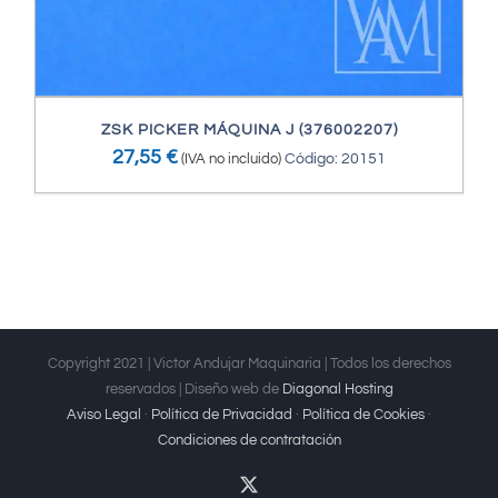
ZSK PICKER MÁQUINA J (376002207)
27,55
€
(IVA no incluido)
Código: 20151
Copyright 2021 | Victor Andujar Maquinaria | Todos los derechos
reservados | Diseño web de
Diagonal Hosting
Aviso Legal
·
Política de Privacidad
·
Política de Cookies
·
Condiciones de contratación
X