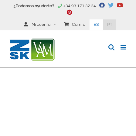
Saltar
¿Podemos ayudarte?
+34 93 171 32 34
al
contenido
Mi cuenta
Carrito
ES
PT