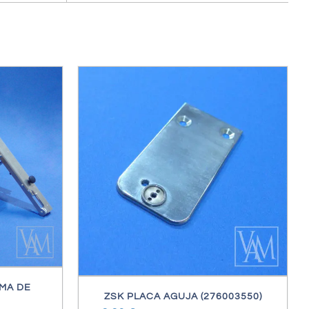
ES
MA DE
ZSK PLACA AGUJA (276003550)