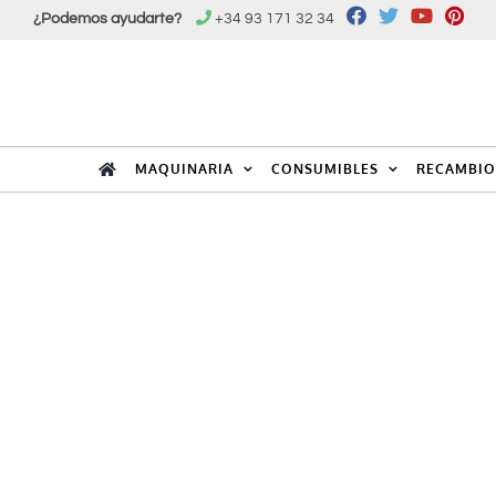
Saltar
¿Podemos ayudarte?
+34 93 171 32 34
al
contenido
MAQUINARIA
CONSUMIBLES
RECAMBIO