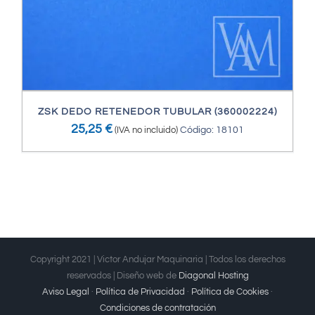
ZSK DEDO RETENEDOR TUBULAR (360002224)
25,25
€
(IVA no incluido)
Código: 18101
Copyright 2021 | Victor Andujar Maquinaria | Todos los derechos
reservados | Diseño web de
Diagonal Hosting
Aviso Legal
·
Política de Privacidad
·
Política de Cookies
·
Condiciones de contratación