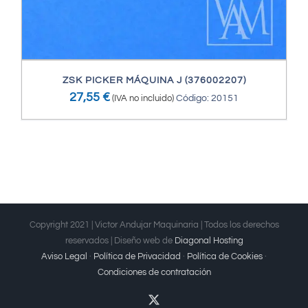
ZSK PICKER MÁQUINA J (376002207)
27,55
€
(IVA no incluido)
Código: 20151
Copyright 2021 | Victor Andujar Maquinaria | Todos los derechos
reservados | Diseño web de
Diagonal Hosting
Aviso Legal
·
Política de Privacidad
·
Política de Cookies
·
Condiciones de contratación
X