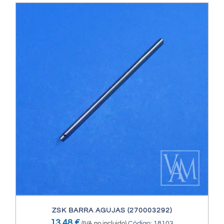
ZSK BARRA AGUJAS (270003292)
13,48
€
(IVA no incluido)
Código: 18103