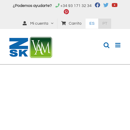
Saltar
¿Podemos ayudarte?
+34 93 171 32 34
al
contenido
Mi cuenta
Carrito
ES
PT