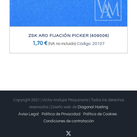
ZSK ARO FIJACIÓN PICKER (409006)
1,70
€
(IVA no incluido)
Código: 20107
Copyright 2021 | Victor Andujar Maquinaria | Todos los derechos
reservados | Diseño web de
Diagonal Hosting
Aviso Legal
·
Política de Privacidad
·
Política de Cookies
·
Condiciones de contratación
X