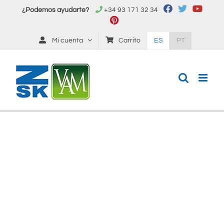
Saltar
¿Podemos ayudarte?
+34 93 171 32 34
al
contenido
Mi cuenta
Carrito
ES
PT