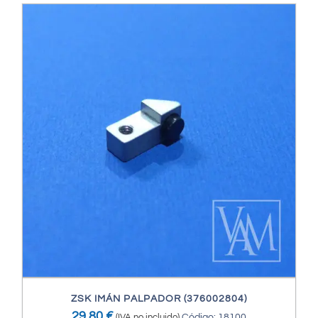
ZSK IMÁN PALPADOR (376002804)
29,80
€
(IVA no incluido)
Código: 18100