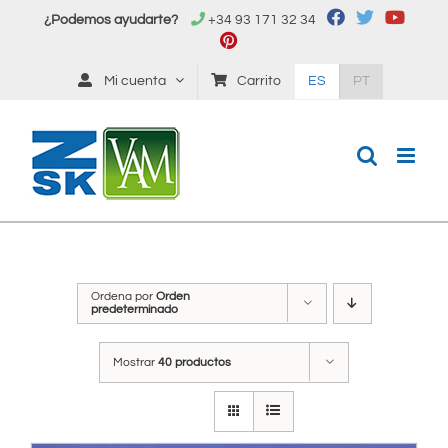
Saltar
¿Podemos ayudarte?
+34 93 171 32 34
al
contenido
Mi cuenta
Carrito
ES
PT
Ordena por
Orden
predeterminado
Mostrar
40 productos