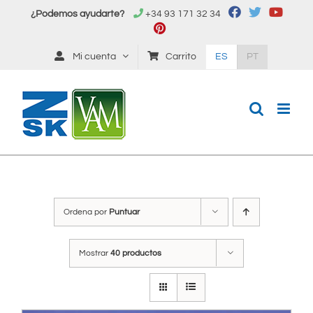
Saltar
¿Podemos ayudarte?
+34 93 171 32 34
al
contenido
Mi cuenta
Carrito
ES
PT
Ordena por
Puntuar
Mostrar
40 productos