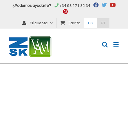
Saltar
¿Podemos ayudarte?
+34 93 171 32 34
al
contenido
Mi cuenta
Carrito
ES
PT