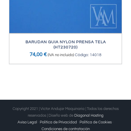
BARUDAN GUIA NYLON PRENSA TELA
(HT230720)
74,00
€
(IVA no incluido)
Código: 14018
Copyright 2021 | Victor Andujar Maquinaria | Todos los derechos
reservados | Diseño web de
Diagonal Hosting
Aviso Legal
·
Política de Privacidad
·
Política de Cookies
·
Condiciones de contratación