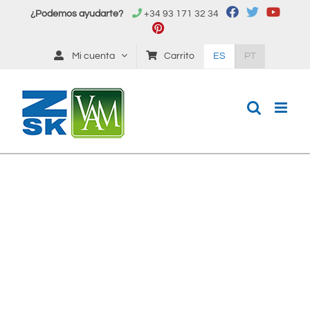
Saltar
¿Podemos ayudarte?
+34 93 171 32 34
al
contenido
Mi cuenta
Carrito
ES
PT