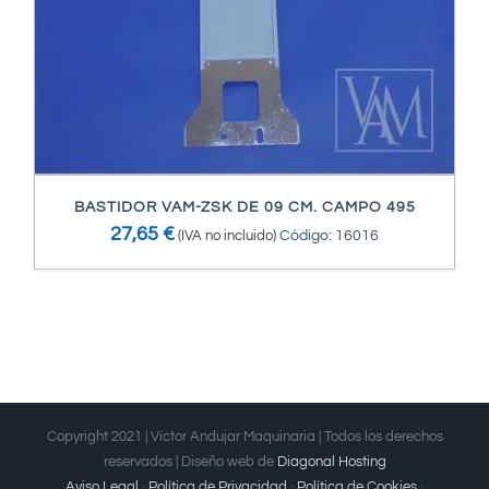
BASTIDOR VAM-ZSK DE 09 CM. CAMPO 495
27,65
€
(IVA no incluido)
Código: 16016
Copyright 2021 | Victor Andujar Maquinaria | Todos los derechos
reservados | Diseño web de
Diagonal Hosting
Aviso Legal
·
Política de Privacidad
·
Política de Cookies
·