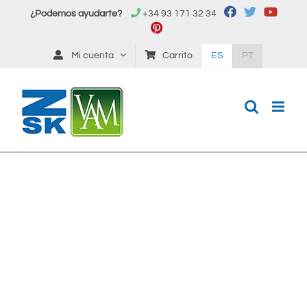
Saltar
¿Podemos ayudarte?
+34 93 171 32 34
al
contenido
Mi cuenta
Carrito
ES
PT