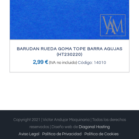
BARUDAN RUEDA GOMA TOPE BARRA AGUJAS
(HT230220)
2,99
€
(IVA no incluido)
Código: 14010
Copyright 2021 | Victor Andujar Maquinaria | Todos los derechos
reservados | Diseño web de
Diagonal Hosting
Aviso Legal
·
Política de Privacidad
·
Política de Cookies
·